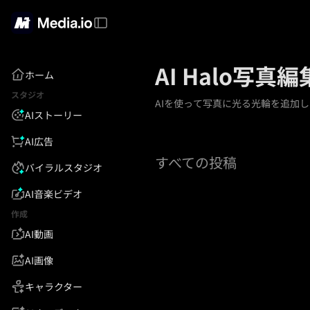
AI Halo
ホーム
スタジオ
AIを使って写真に光る光輪を追加
AIストーリー
AI広告
すべての投稿
バイラルスタジオ
AI音楽ビデオ
作成
AI動画
AI画像
キャラクター