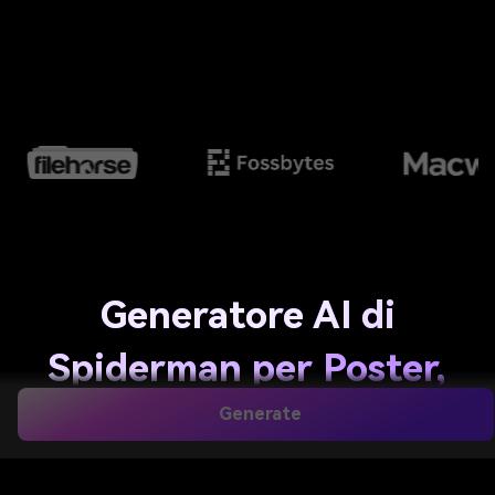
Generatore AI di
Spiderman per Poster,
Avatar, Sfondi e Arte
Generate
Fumettistica