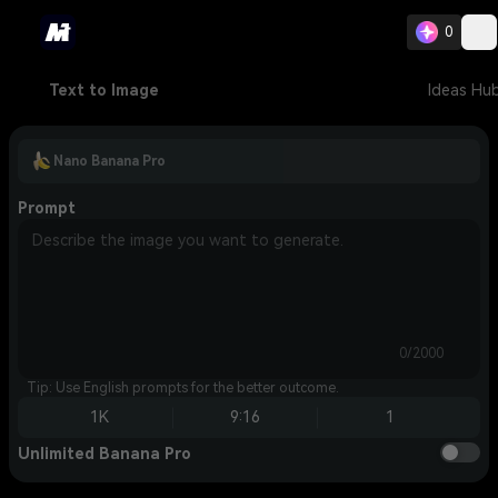
0
Text to Image
Ideas Hu
Nano Banana Pro
Prompt
0/2000
Tip: Use English prompts for the better outcome.
1K
9:16
1
Unlimited Banana Pro