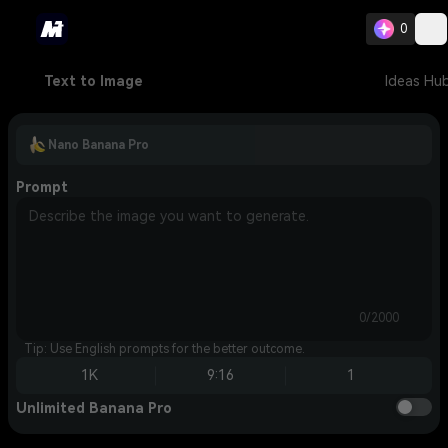
0
Text to Image
Ideas Hu
Nano Banana Pro
Prompt
0/2000
Tip: Use English prompts for the better outcome.
1K
9:16
1
Unlimited Banana Pro