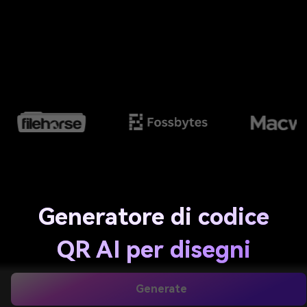
Generatore di codice
QR AI per disegni
artistici di marchio
Generate