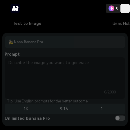
0
Text to Image
Ideas Hu
Nano Banana Pro
Prompt
0/2000
Tip: Use English prompts for the better outcome.
1K
9:16
1
Unlimited Banana Pro