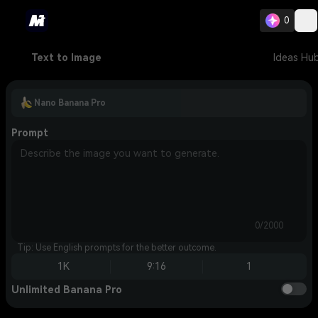
0
Text to Image
Ideas Hu
Nano Banana Pro
Prompt
0/2000
Tip: Use English prompts for the better outcome.
1K
9:16
1
Unlimited Banana Pro