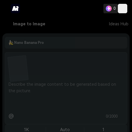
0
Image to Image
Ideas Hub
Nano Banana Pro
@
0/2000
1K
Auto
1