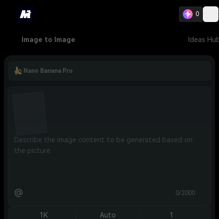
0
Image to Image
Ideas Hu
Nano Banana Pro
@
0/2000
1K
Auto
1