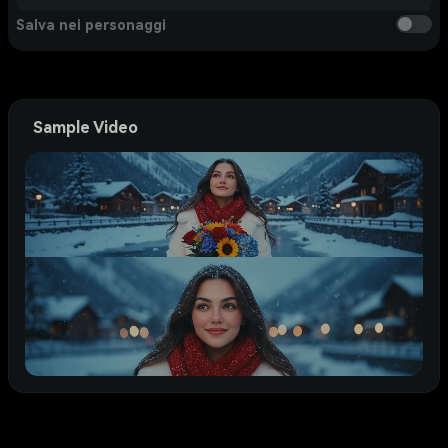
Salva nei personaggi
Sample Video