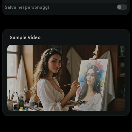
Salva nei personaggi
Sample Video