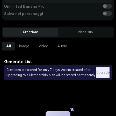
Unlimited Banana Pro
Salva nei personaggi
Creations
Ideas Hub
All
Image
Video
Audio
Generate List
Creations are stored for only 7 days. Assets created after
Upgrade
upgrading to a Membership plan will be stored permanently.