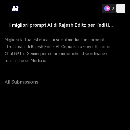
0
I migliori prompt AI di Rajesh Editz per l'editing fotografico avanzato e virale
Migliora la tua estetica sui social media con i prompt
strutturati di Rajesh Editz AI. Copia istruzioni efficaci di
ChatGPT e Gemini per creare modifiche straordinarie e
realistiche su Media.io.
All Submissions