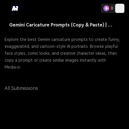
0
Gemini Caricature Prompts (Copy & Paste) | Make Funny AI Portraits
Explore the best Gemini caricature prompts to create funny,
exaggerated, and cartoon-style AI portraits. Browse playful
face styles, comic looks, and creative character ideas, then
copy a prompt or create similar images instantly with
Media.io.
All Submissions