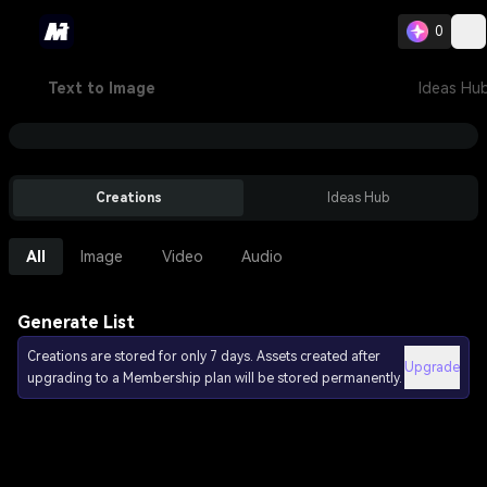
0
Text to Image
Ideas Hu
Creations
Ideas Hub
All
Image
Video
Audio
Generate List
Creations are stored for only 7 days. Assets created after
Upgrade
upgrading to a Membership plan will be stored permanently.