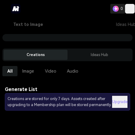
0
Text to Image
Ideas Hu
Creations
Ideas Hub
All
Image
Video
Audio
Generate List
Creations are stored for only 7 days. Assets created after
Upgrade
upgrading to a Membership plan will be stored permanently.