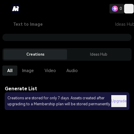
0
Text to Image
Ideas Hu
Creations
Ideas Hub
All
Image
Video
Audio
Generate List
Creations are stored for only 7 days. Assets created after
Upgrade
upgrading to a Membership plan will be stored permanently.