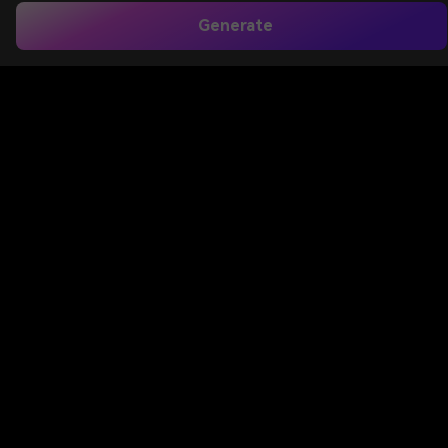
Generate
Rancang
desain kartu undangan wisuda
untuk
upacara kelulusan, acara universitas, dan perayaan
formal. Gunakan AI untuk menghasilkan konsep
undangan elegan dalam gaya akademik klasik,
minimal, floral, atau premium, lalu unduh visual
berkualitas tinggi untuk berbagi digital atau inspirasi
siap cetak.
Buat Desain Undangan Saya
Ketik ide Anda -> AI mendesainnya. Gratis untuk
dicoba.
Jelajahi koleksi pilihan kami dari gaya desain kartu
undangan wisuda.