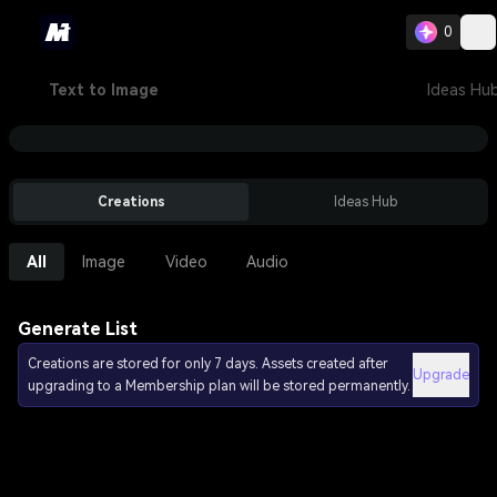
0
Text to Image
Ideas Hu
Creations
Ideas Hub
All
Image
Video
Audio
Generate List
Creations are stored for only 7 days. Assets created after
Upgrade
upgrading to a Membership plan will be stored permanently.