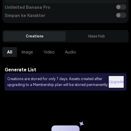
Unlimited Banana Pro
Simpan ke Karakter
Creations
Ideas Hub
All
Image
Video
Audio
Generate List
Creations are stored for only 7 days. Assets created after
Upgrade
upgrading to a Membership plan will be stored permanently.