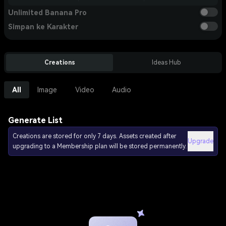
Unlimited Banana Pro
Simpan ke Karakter
Creations
Ideas Hub
All
Image
Video
Audio
Generate List
Creations are stored for only 7 days. Assets created after
Upgrade
upgrading to a Membership plan will be stored permanently.