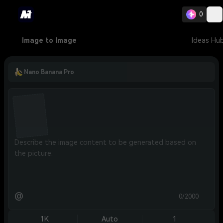
0
Image to Image
Ideas Hu
Nano Banana Pro
@
0/2000
1K
Auto
1