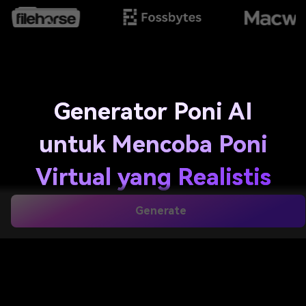
Generator Poni AI
untuk Mencoba Poni
Virtual yang Realistis
Secara Online
Generate