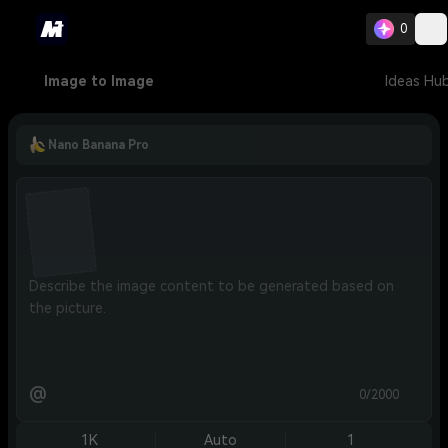
0
Image to Image
Ideas Hu
Nano Banana Pro
@
0/2000
1K
Auto
1