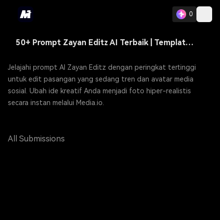
0
50+ Prompt Zayan Editz AI Terbaik | Template Foto Salin-Tempel
Jelajahi prompt AI Zayan Editz dengan peringkat tertinggi
untuk edit pasangan yang sedang tren dan avatar media
sosial. Ubah ide kreatif Anda menjadi foto hiper-realistis
secara instan melalui Media.io.
All Submissions