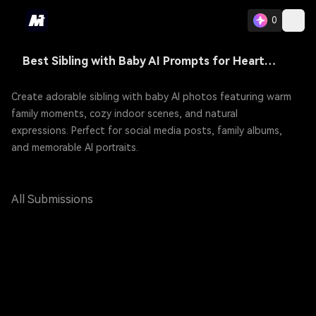
0
Best Sibling with Baby AI Prompts for Heartwarming Photos
Create adorable sibling with baby AI photos featuring warm
family moments, cozy indoor scenes, and natural
expressions. Perfect for social media posts, family albums,
and memorable AI portraits.
All Submissions