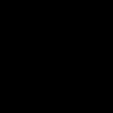
Effects