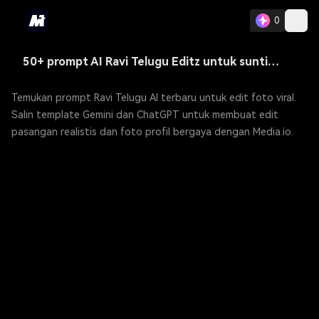
0
50+ prompt AI Ravi Telugu Editz untuk suntingan foto viral
Temukan prompt Ravi Telugu AI terbaru untuk edit foto viral.
Salin template Gemini dan ChatGPT untuk membuat edit
pasangan realistis dan foto profil bergaya dengan Media.io.