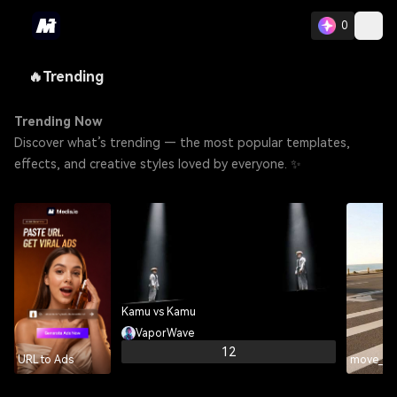
0
🔥Trending
Trending Now
Discover what’s trending — the most popular templates,
effects, and creative styles loved by everyone. ✨
Kamu vs Kamu
VaporWave
12
URL to Ads
move_ma