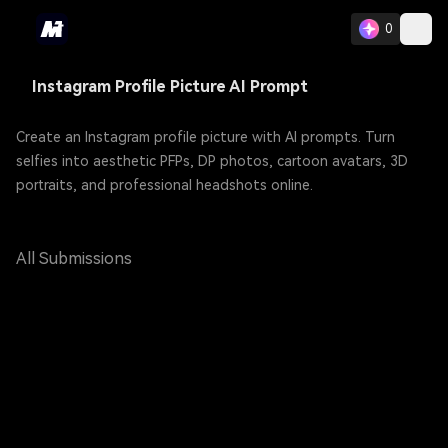
0
Instagram Profile Picture AI Prompt
Create an Instagram profile picture with AI prompts. Turn
selfies into aesthetic PFPs, DP photos, cartoon avatars, 3D
portraits, and professional headshots online.
All Submissions