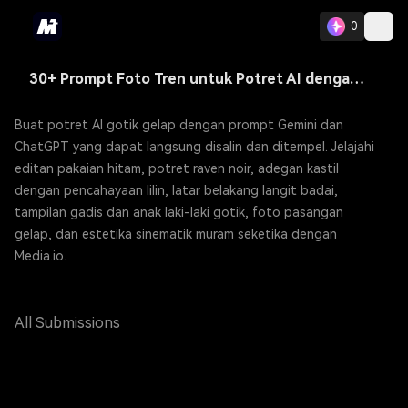
0
30+ Prompt Foto Tren untuk Potret AI dengan Estetika Gelap
Buat potret AI gotik gelap dengan prompt Gemini dan
ChatGPT yang dapat langsung disalin dan ditempel. Jelajahi
editan pakaian hitam, potret raven noir, adegan kastil
dengan pencahayaan lilin, latar belakang langit badai,
tampilan gadis dan anak laki-laki gotik, foto pasangan
gelap, dan estetika sinematik muram seketika dengan
Media.io.
All Submissions