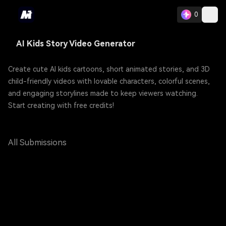
0
AI Kids Story Video Generator
Create cute AI kids cartoons, short animated stories, and 3D
child-friendly videos with lovable characters, colorful scenes,
and engaging storylines made to keep viewers watching.
Start creating with free credits!
All Submissions