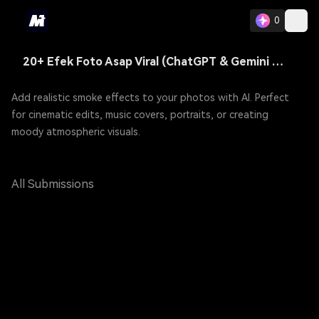
0
20+ Efek Foto Asap Viral (ChatGPT & Gemini Prompt Gratis)
Add realistic smoke effects to your photos with AI. Perfect
for cinematic edits, music covers, portraits, or creating
moody atmospheric visuals.
All Submissions