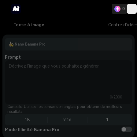
0
Texte à image
Centre d’idée
Nano Banana Pro
Prompt
0/2000
Conseils: Utilisez les conseils en anglais pour obtenir de meilleurs
résultats.
1K
9:16
1
Mode Illimité Banana Pro