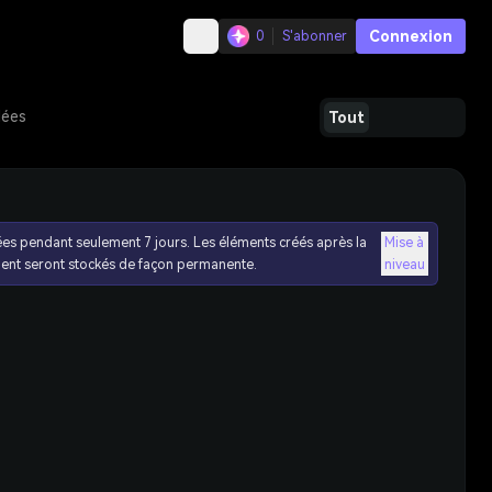
Connexion
0
S'abonner
dées
Tout
ées pendant seulement 7 jours. Les éléments créés après la
Mise à
ent seront stockés de façon permanente.
niveau