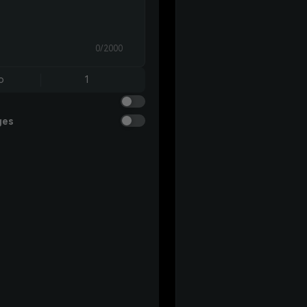
0/2000
o
1
ges