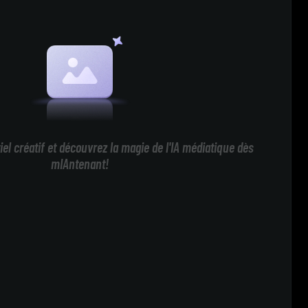
iel créatif et découvrez la magie de l'IA médiatique dès
mIAntenant!