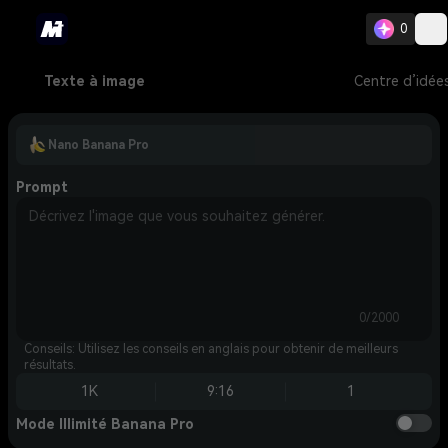
0
Texte à image
Centre d’idée
Nano Banana Pro
Prompt
0/2000
Conseils: Utilisez les conseils en anglais pour obtenir de meilleurs
résultats.
1K
9:16
1
Mode Illimité Banana Pro