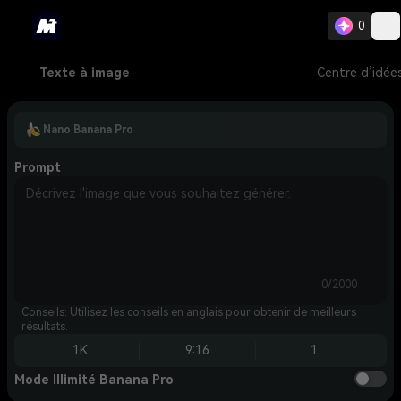
0
Texte à image
Centre d’idée
Nano Banana Pro
Prompt
0/2000
Conseils: Utilisez les conseils en anglais pour obtenir de meilleurs
résultats.
1K
9:16
1
Mode Illimité Banana Pro