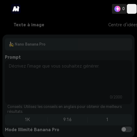
0
Texte à image
Centre d’idée
Nano Banana Pro
Prompt
0/2000
Conseils: Utilisez les conseils en anglais pour obtenir de meilleurs
résultats.
1K
9:16
1
Mode Illimité Banana Pro