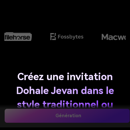
Créez une invitation
Dohale Jevan dans le
style traditionnel ou
moderne marathi
Génération