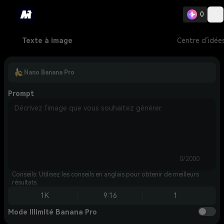
0
Texte à image
Centre d’idée
Nano Banana Pro
Prompt
0/2000
Conseils: Utilisez les conseils en anglais pour obtenir de meilleurs
résultats.
1K
9:16
1
Mode Illimité Banana Pro