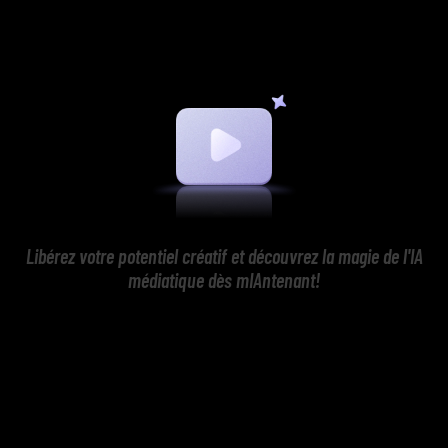
Libérez votre potentiel créatif et découvrez la magie de l'IA
médiatique dès mIAntenant!