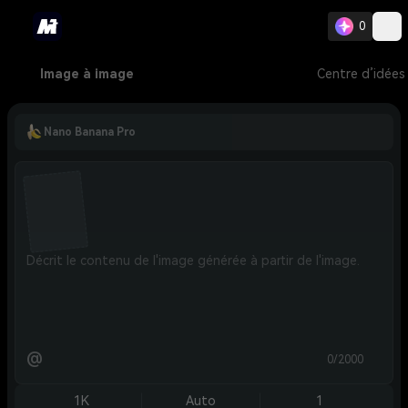
0
Image à image
Centre d’idées
Nano Banana Pro
@
0/2000
1K
Auto
1