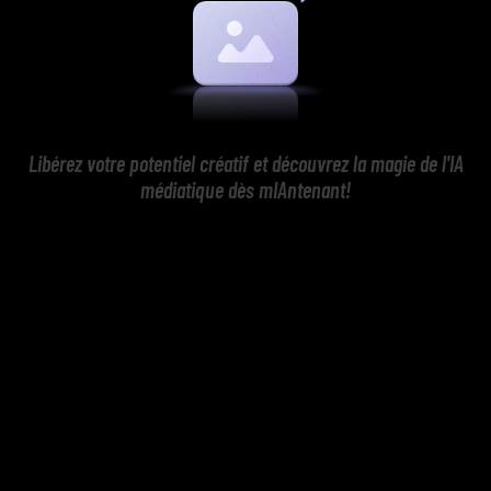
Libérez votre potentiel créatif et découvrez la magie de l'IA
médiatique dès mIAntenant!