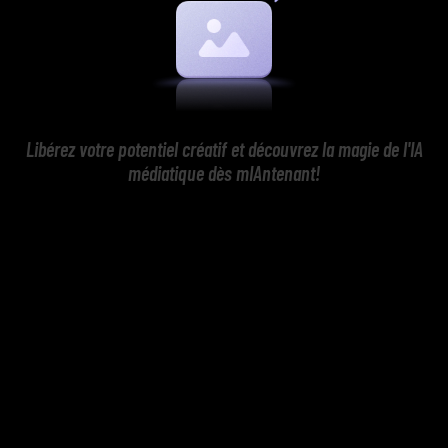
Libérez votre potentiel créatif et découvrez la magie de l'IA
médiatique dès mIAntenant!