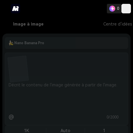
0
Image à image
Centre d’idées
Nano Banana Pro
@
0/2000
1K
Auto
1