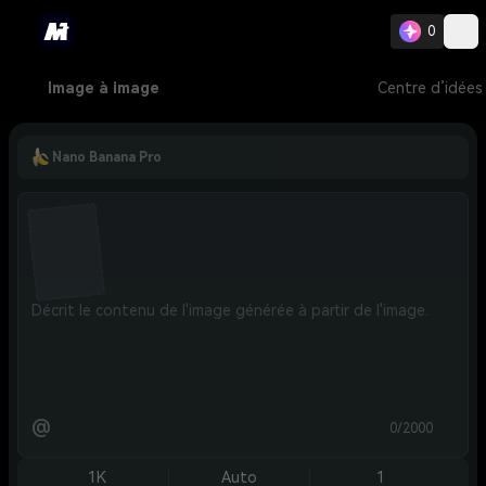
0
Image à image
Centre d’idées
Nano Banana Pro
@
0/2000
1K
Auto
1