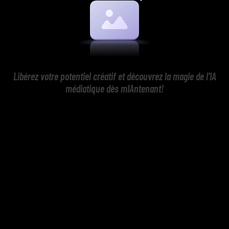
Libérez votre potentiel créatif et découvrez la magie de l'IA
médiatique dès mIAntenant!