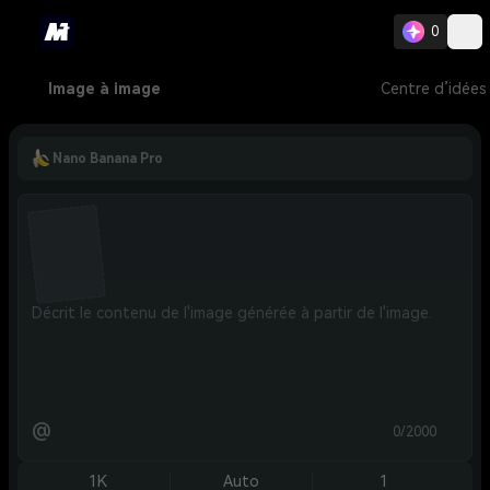
0
Image à image
Centre d’idées
Nano Banana Pro
@
0/2000
1K
Auto
1