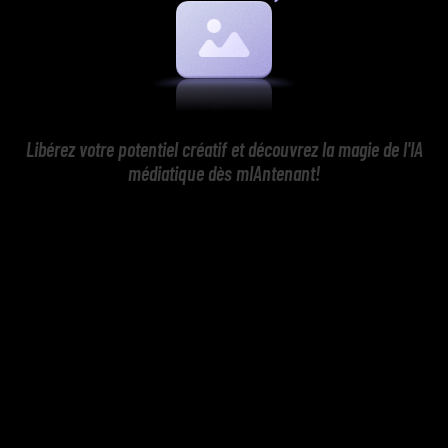
Libérez votre potentiel créatif et découvrez la magie de l'IA
médiatique dès mIAntenant!