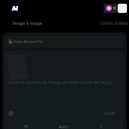
0
Image à image
Centre d’idées
Nano Banana Pro
@
0/2000
1K
Auto
1