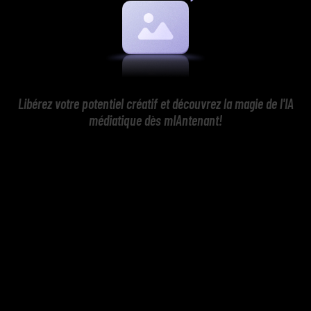
Libérez votre potentiel créatif et découvrez la magie de l'IA
médiatique dès mIAntenant!