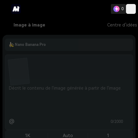
0
Image à image
Centre d’idées
Nano Banana Pro
@
0/2000
1K
Auto
1