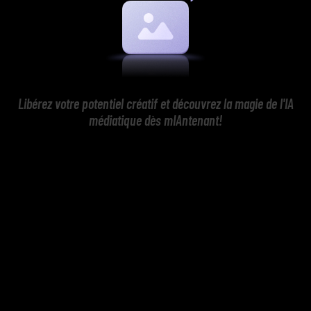
Libérez votre potentiel créatif et découvrez la magie de l'IA
médiatique dès mIAntenant!