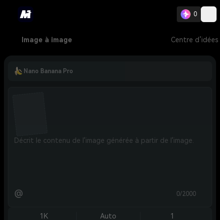
0
Image à image
Centre d’idées
Nano Banana Pro
@
0/2000
1K
Auto
1