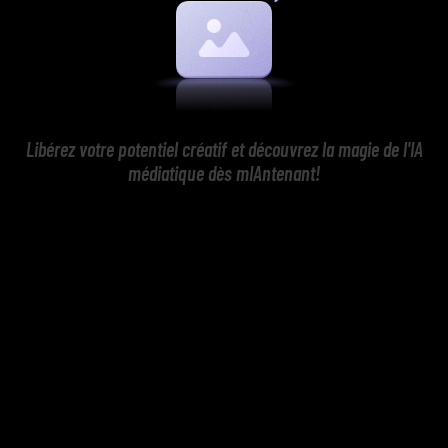
Libérez votre potentiel créatif et découvrez la magie de l'IA
médiatique dès mIAntenant!