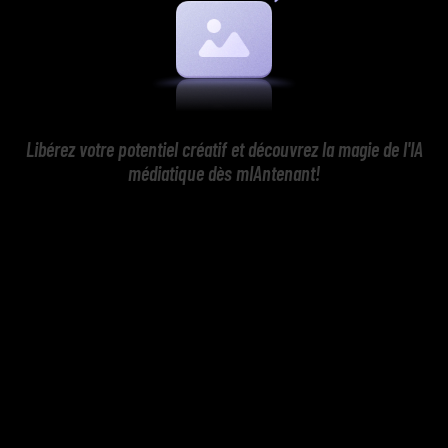
Libérez votre potentiel créatif et découvrez la magie de l'IA
médiatique dès mIAntenant!