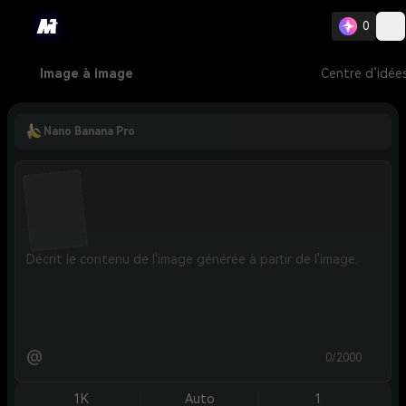
0
Image à image
Centre d’idée
Nano Banana Pro
@
0/2000
1K
Auto
1