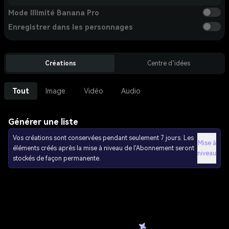
Mode Illimité Banana Pro
Enregistrer dans les personnages
Créations
Centre d’idées
Tout
Image
Vidéo
Audio
Générer une liste
Vos créations sont conservées pendant seulement 7 jours. Les
Mise à
éléments créés après la mise à niveau de l'Abonnement seront
niveau
stockés de façon permanente.