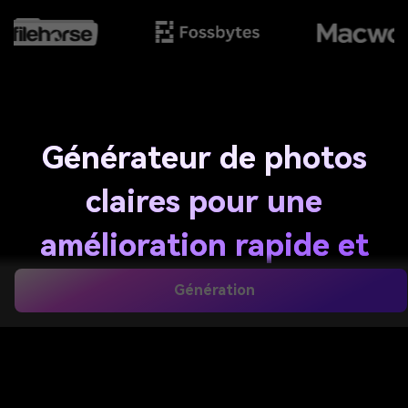
Générateur de photos
claires pour une
amélioration rapide et
naturelle des photos
Génération
par IA