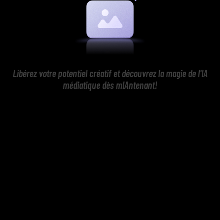
Libérez votre potentiel créatif et découvrez la magie de l'IA
médiatique dès mIAntenant!