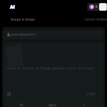
0
Image à image
Centre d’idée
Nano Banana Pro
@
0/2000
1K
Auto
1