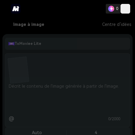
0
Image à image
Centre d’idées
ToMoviee Lite
@
0/2000
Auto
4