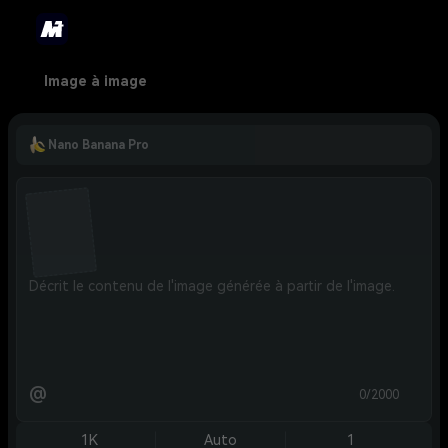
Image à image
Nano Banana Pro
@
0/2000
1K
Auto
1