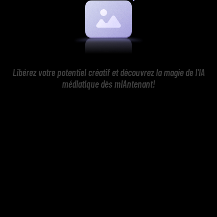
Libérez votre potentiel créatif et découvrez la magie de l'IA
médiatique dès mIAntenant!