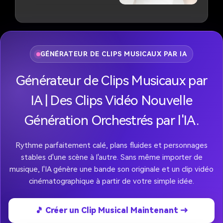
"Ridules et rides-18%"
"Texture et élasticité de la peau-72%"
"Volume et affaissement du visage-35%"
"Signes du vieillissement oculaire-41%"
GÉNÉRATEUR DE CLIPS MUSICAUX PAR IA
"Couleur de peau et pigmentation-63%"
Générateur de Clips Musicaux par
Utilisez des polices sans serif propres,
modernes et de petits textes de style
IA | Des Clips Vidéo Nouvelle
technique, tout comme une interface
utilisateur scientifique d'analyse faciale. Au
Génération Orchestrés par l'IA.
centre du bas de l’image, écrivez un grand
texte en gras montrant l’âge réel estimé
Rythme parfaitement calé, plans fluides et personnages
final basé sur l’analyse, par exemple:
stables d'une scène à l'autre. Sans même importer de
"Âge estimé: (nombre aléatoire basé sur
musique, l'IA génère une bande son originale et un clip vidéo
l'analyse faciale)"
cinématographique à partir de votre simple idée.
Style général: analyse des soins de la peau
🎵 Créer un Clip Musical Maintenant →
guidée par l'IA futuriste, minimaliste,