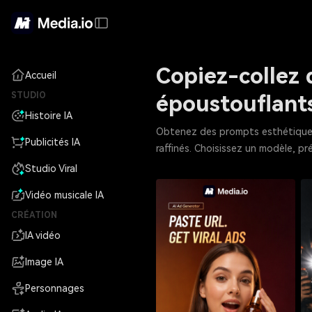
Copiez-collez 
Accueil
STUDIO
époustouflant
Histoire IA
Obtenez des prompts esthétiques p
Publicités IA
raffinés. Choisissez un modèle, pr
Studio Viral
Vidéo musicale IA
CRÉATION
IA vidéo
Image IA
Personnages