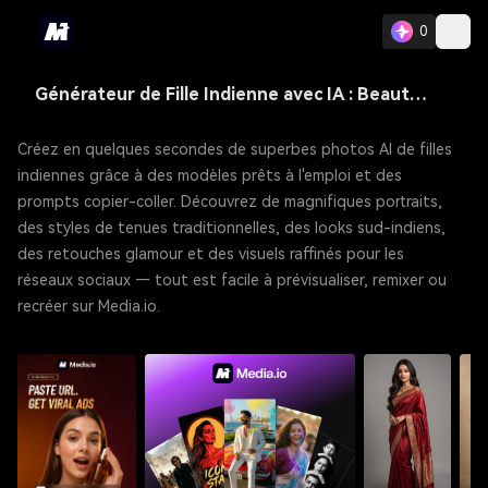
0
Générateur de Fille Indienne avec IA : Beauté Réaliste 4K du Sud de l'Inde
Créez en quelques secondes de superbes photos AI de filles
indiennes grâce à des modèles prêts à l'emploi et des
prompts copier-coller. Découvrez de magnifiques portraits,
des styles de tenues traditionnelles, des looks sud-indiens,
des retouches glamour et des visuels raffinés pour les
réseaux sociaux — tout est facile à prévisualiser, remixer ou
recréer sur Media.io.